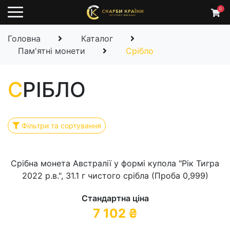
0
Головна
Каталог
Пам'ятні монети
Срібло
С
РІБЛО
Фільтри та сортування
Срібна монета Австралії у формі купола "Рік Тигра
2022 р.в.", 31.1 г чистого срібла (Проба 0,999)
Стандартна ціна
7 102
₴