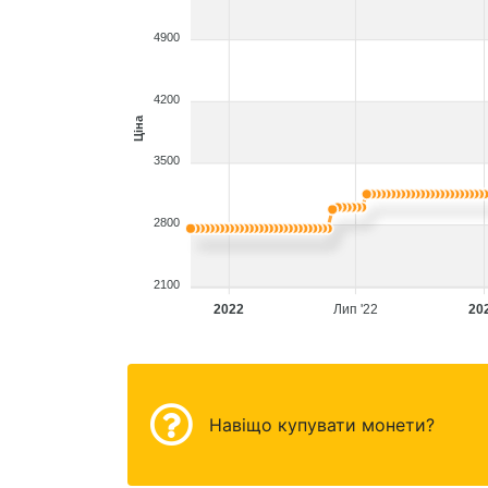
4900
4200
Ціна
3500
2800
2100
2022
Лип '22
20
Навіщо купувати монети?