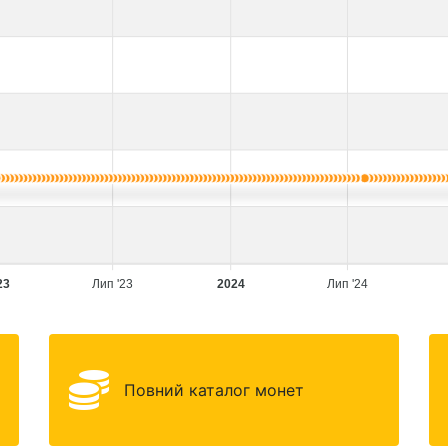
23
Лип '23
2024
Лип '24
Повний каталог монет