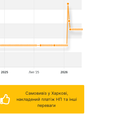
2025
Лип '25
2026
Самовивіз у Харкові,
накладений платіж НП та інші
переваги