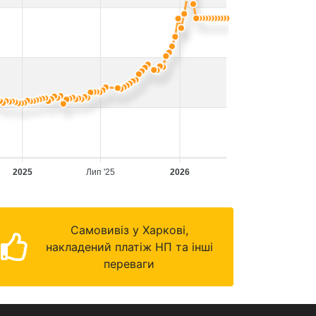
2025
Лип '25
2026
Самовивіз у Харкові,
накладений платіж НП та інші
переваги