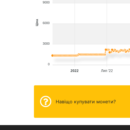
9000
Ціна
6000
3000
0
2022
Лип '22
Навіщо купувати монети?