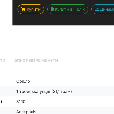
Купити
Купити в 1 клік
Динамі
ЕТИ
ОПИС РЕВЕРС МОНЕТИ
Срібло
1 тройська унція (31,1 грам)
і
31.10
Австралія