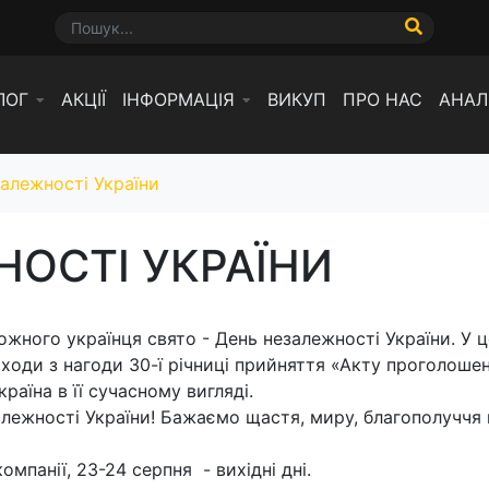
ЛОГ
АКЦІЇ
ІНФОРМАЦІЯ
ВИКУП
ПРО НАС
АНАЛ
алежності України
НОСТІ УКРАЇНИ
жного українця свято - День незалежності України. У ц
ходи з нагоди 30-ї річниці прийняття «Акту проголошен
аїна в її сучасному вигляді.
алежності України! Бажаємо щастя, миру, благополуччя 
мпанії, 23-24 серпня - вихідні дні.