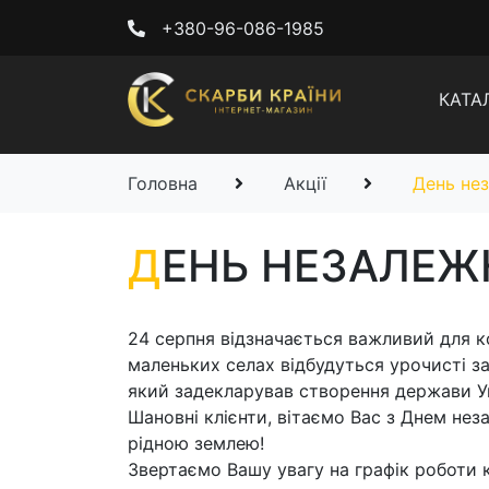
+380-96-086-1985
КАТА
Головна
Акції
День нез
Д
ЕНЬ НЕЗАЛЕЖ
24 серпня відзначається важливий для ко
маленьких селах відбудуться урочисті за
який задекларував створення держави Укр
Шановні клієнти, вітаємо Вас з Днем нез
рідною землею!
Звертаємо Вашу увагу на графік роботи ко