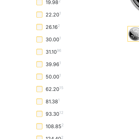
2
19.98
1
22.20
2
26.16
1
30.00
96
31.10
1
39.96
1
50.00
15
62.20
1
81.38
12
93.30
2
108.85
2
124.40