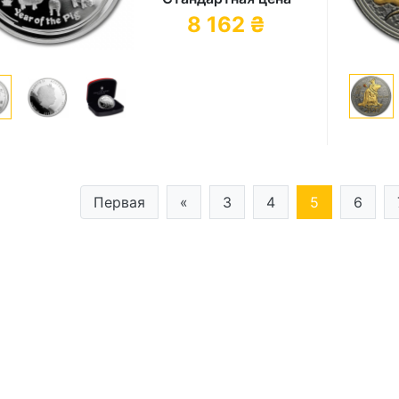
8 162
₴
Первая
«
3
4
5
6