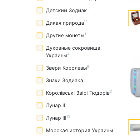
11
Детский Зодиак
11
Дикая природа
1
Другие монеты
Духовные сокровища
4
Украины
6
Звери Королевы
1
Знаки Зодиака
2
Королівські Звірі Тюдорів
1
Лунар II
12
Лунар III
1
Морская история Украины